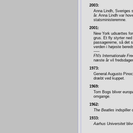
2003:
Anna Lindh, Sveriges s
år. Anna Lindh var hove
statsministeremne.
2001:
New York udsættes for t
grus. Et fly styrter ne
passagererne, så det s
verden i højeste bered
-----
FN's Internationale Fr
næste år vil fredsdagen
1973:
General Augusto Pinoche
dræbt ved kuppet.
1969:
Tom Bogs bliver euro
omgange.
1962:
The Beatles
indspiller
1933:
Aarhus Universitet
bliv