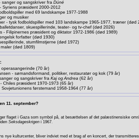
- sanger og sangskriver fra
Dúné
 - Syriens præsident 2000-2012
 fodboldspiller med 69 landskampe 1977-1988
nger og musiker
er - tysk fodboldspiller med 103 landskampe 1965-1977, træner (død
alletdanser, skuespillerinde, teater- og tv-chef (død 2026)
 - Filipinernes præsident og diktator 1972-1986 (død 1989)
engelsk forfatter (død 1930)
uespillerinde, stumfilmstjerne (død 1972)
- maler (død 1809)
:
- operasangerinde (70 år)
nsen - sømandsformand, politiker, restauratør og kok (79 år)
tsanger og sangskriver fra
Kaj og Andrea
(62 år)
 - Chiles præsident 1970-1973 (65 år)
v - Sovjetunionens førstemand 1958-1964 (77 år)
den 11. september?
ger flaget i Gaza som symbol på, at besættelsen af det palæstinensiske områ
siden
Seksdageskrigen
i 1967.
s nye kulturcenter, bliver indviet med et brag af en koncert, der transmitteres di