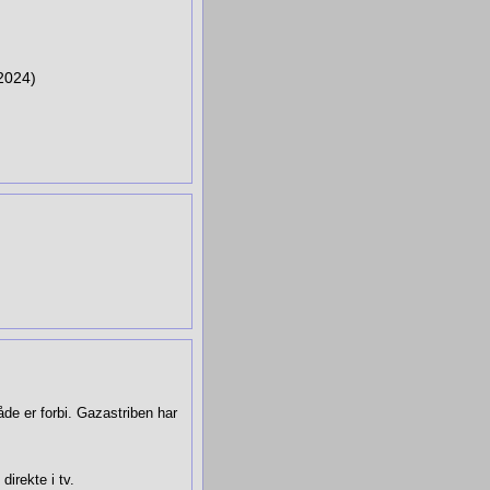
 2024)
de er forbi. Gazastriben har
­rek­te i tv.