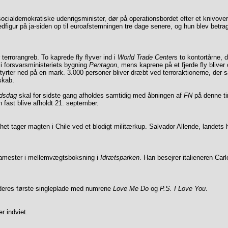
ocialdemokratiske udenrigsminister, dør på operationsbordet efter et knivover
dfigur på ja-siden op til euroafstemningen tre dage senere, og hun blev betra
errorangreb. To kaprede fly flyver ind i
World Trade Center
s to kontortårne, d
d i forsvarsministeriets bygning
Pentagon
, mens kaprene på et fjerde fly blive
tyrter ned på en mark. 3.000 personer bliver dræbt ved terroraktionerne, der 
skab.
edsdag
skal for sidste gang afholdes samtidig med åbningen af
FN
på denne ti
 fast blive afholdt 21. september.
t tager magten i Chile ved et blodigt militærkup. Salvador Allende, landets hi
pamester i mellemvægtsboksning i
Idrætsparken
. Han besejrer italieneren Car
 deres første singleplade med numrene
Love Me Do
og
P.S. I Love You
.
er indviet.