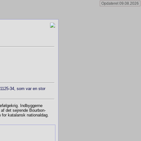
Opdateret 09.08.2026
 1125-34, som var en stor
føl­ge­krig. Indbyggerne
t af det sejrende Bourbon-
n for katalansk nationaldag.