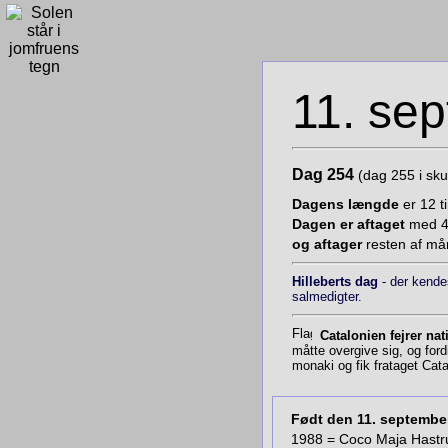
11. se
Dag 254
(dag 255 i skud
Dagens længde
er 12 t
Dagen er aftaget
med 4 
og aftager
resten af mån
Hilleberts dag
- der kende
salmedigter.
Catalonien fejrer na
måtte overgive sig, og ford
monaki og fik frataget Cata
Født den 11. septembe
1988 = Coco Maja Hastr