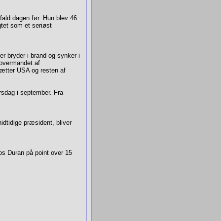
fald dagen før. Hun blev 46
gtet som et seriøst
er bry­der i brand og synker i
r overmandet af
sætter USA og resten af
rsdag i september. Fra
d­tidige præsident, bliver
los Duran på point over 15