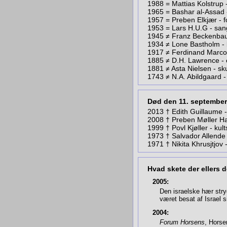
1988 = Mattias Kolstrup 
1965 = Bashar al-Assad
1957 = Preben Elkjær -
1953 = Lars H.U.G - sa
1945 ≠ Franz Beckenbau
1934 ≠ Lone Bastholm - b
1917 ≠ Ferdinand Marcos
1885 ≠ D.H. Lawrence - 
1881 ≠ Asta Nielsen - sk
1743 ≠ N.A. Abildgaard 
Død den 11. september
2013 † Edith Guillaume 
2008 † Preben Møller Ha
1999
†
Povl Kjøller - kul
1973
†
Salvador Allende
1971 † Nikita Khrusjtjo
Hvad skete der ellers 
2005:
Den israelske hær stry
været besat af Israel 
2004:
Forum Horsens
, Horsen