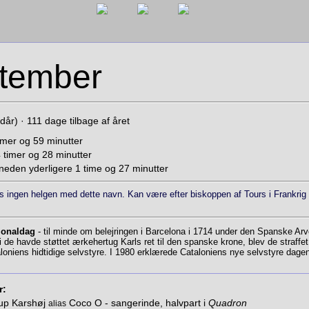
ptember
år) · 111 dage tilbage af året
imer og 59 minutter
timer og 28 minutter
eden yderligere 1 time og 27 minutter
s ingen helgen med dette navn. Kan være efter biskoppen af Tours i Frankrig
tionaldag
- til minde om belejringen i Barcelona i 1714 under den Spanske Arve­
i de havde støttet ærkehertug Karls ret til den spanske krone, blev de straf­fe
loniens hidtidige selvstyre. I 1980 er­klæ­rede Cataloniens nye selv­styre dage
r:
up Karshøj
Coco O - sangerinde, halvpart i
Quadron
alias