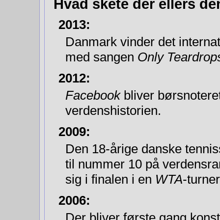
Hvad skete der ellers de
2013:
Danmark vinder det interna
med sangen
Only Teardrop
2012:
Facebook
bliver børsnoteret
verdenshistorien.
2009:
Den 18-årige danske tennis
til nummer 10 på verdensrang
sig i finalen i en
WTA
-turner
2006:
Der bliver første gang konst