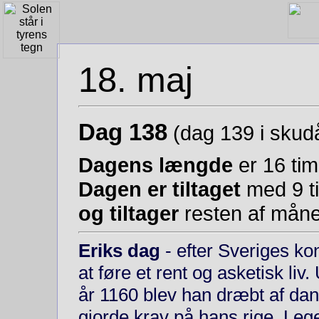
18. maj
Dag 138
(dag 139 i skudå
Dagens længde
er 16 tim
Dagen er tiltaget
med 9 ti
og tiltager
resten af måne
Eriks dag
- efter Sveriges ko
at føre et rent og asketisk li
år 1160 blev han dræbt af da
gjorde krav på hans rige. Lege