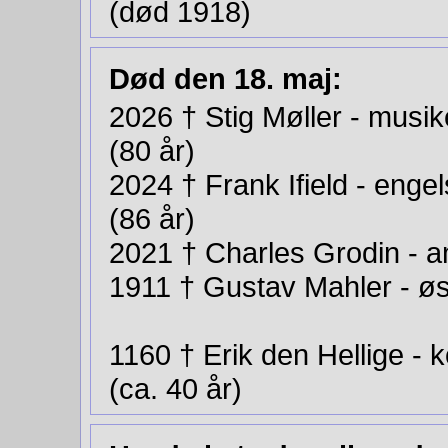
(død 1918)
Død den 18. maj:
2026 † Stig Møller - musi
(80 år)
2024 † Frank Ifield - enge
(86 år)
2021 † Charles Grodin - a
1911
†
Gustav Mahler - øst
1160
†
Erik den Hellige - 
(ca. 40 år)