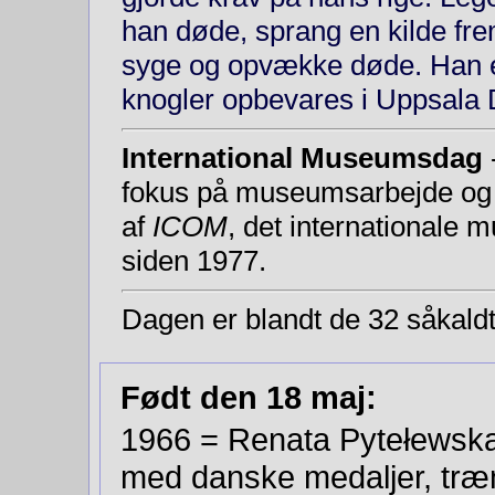
han døde, sprang en kilde fre
syge og opvække døde. Han e
knogler op­be­va­res i Uppsala
International Museumsdag
fokus på museumsarbejde og m
af
ICOM
, det internationale
siden 1977.
Dagen er blandt de 32 såkald
Født den 18 maj:
1966 = Renata Pytełewska
med danske medaljer,
træ