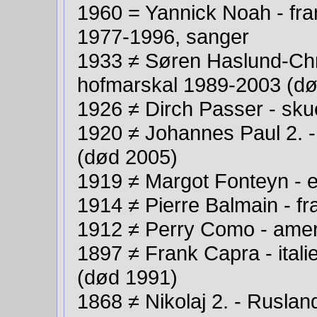
1960 = Yannick Noah - fran
1977-1996, sanger
1933 ≠ Søren Haslund-Chr
hofmarskal 1989-2003 (d
1926 ≠ Dirch Passer - sku
1920 ≠ Johannes Paul 2. 
(død 2005)
1919 ≠ Margot Fonteyn - e
1914 ≠ Pierre Balmain - 
1912 ≠ Perry Como - ame
1897 ≠ Frank Capra - itali
(død 1991)
1868 ≠ Nikolaj 2. - Rusla