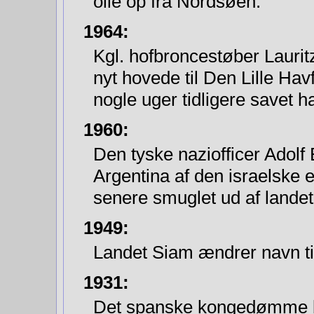
olie op fra Nordsøen.
1964:
Kgl. hofbroncestøber Lauri
nyt hovede til Den Lille Havf
nogle uger tidligere savet h
1960:
Den tyske naziofficer Adolf
Argentina af den israelske eft
senere smuglet ud af landet t
1949:
Landet Siam ændrer navn ti
1931:
Det spanske kongedømme bli