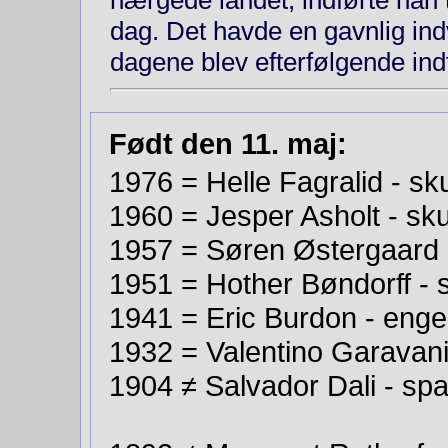
hærgede landet, indførte han t
dag. Det havde en gavnlig ind­
dagene blev efter­følgende indf
Født den 11. maj:
1976 = Helle Fagralid - sk
1960 = Jesper Asholt - sku
1957 = Søren Østergaard - 
1951 = Hother Bøndorff - s
1941 = Eric Burdon - enge
1932 =
Valentino Garavani
1904 ≠ Salvador Dali - spa