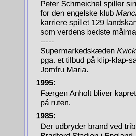
Peter Schmeichel spiller si
for den engelske klub
Manch
karriere spillet 129 lands­
som verdens bedste målma
-----
Supermarkedskæden
Kvick
pga. et tilbud på klip-klap-s
Jomfru Maria.
1995:
Færgen Anholt bliver kapret 
på ruten.
1985:
Der udbryder brand ved tri
Bradford Stadion i England. 