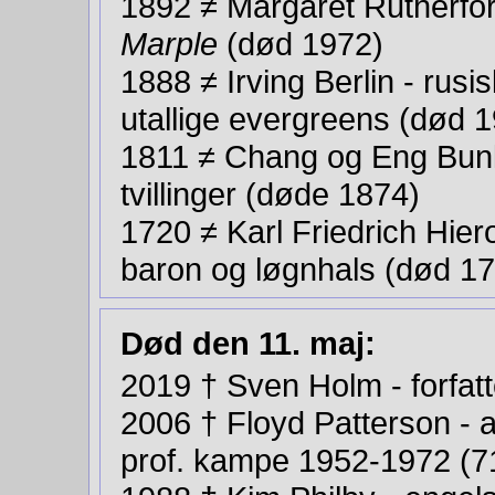
1892 ≠ Margaret Rutherfor
Marple
(død 1972)
1888 ≠ Irving Berlin - rusi
utallige evergreens (død 
1811 ≠ Chang og Eng Bunke
tvillinger (døde 1874)
1720 ≠ Karl Friedrich Hi
baron og løgnhals (død 1
Død den 11. maj:
2019 † Sven Holm - forfatt
2006 † Floyd Patterson -
prof. kampe 1952-1972 (7