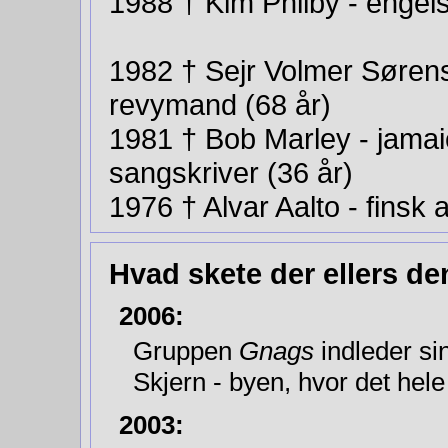
1988 † Kim Philby - engels
1982 † Sejr Volmer Sørensen
revymand (68 år)
1981
†
Bob Marley - jama
sangskriver (36 år)
1976 † Alvar Aalto - finsk 
Hvad skete der ellers de
2006:
Gruppen
Gnags
indleder si
Skjern - byen, hvor det hele
2003: